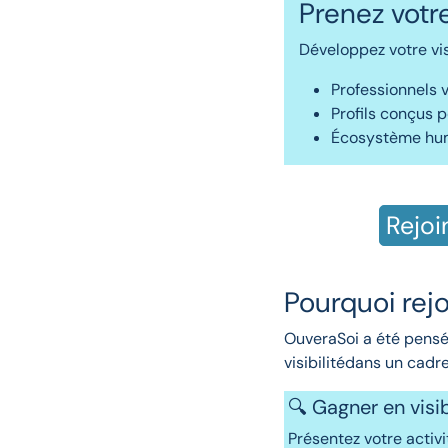
Prenez votr
Développez votre vis
Professionnels v
Profils conçus p
Écosystème hum
Rejoi
Pourquoi rej
OuveraSoi a été pensé
visibilitédans un cadre
🔍 Gagner en visib
Présentez votre activ