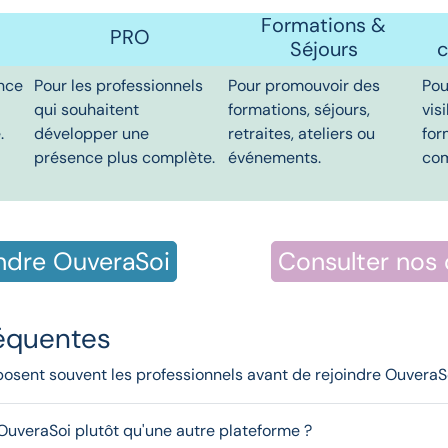
Formations &
PRO
Séjours
c
nce
Pour les professionnels
Pour promouvoir des
Pou
qui souhaitent
formations, séjours,
vis
.
développer une
retraites, ateliers ou
for
présence plus complète.
événements.
com
ndre OuveraSoi
Consulter nos 
réquentes
posent souvent les professionnels avant de rejoindre OuveraS
OuveraSoi plutôt qu'une autre plateforme ?