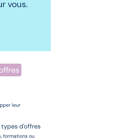
r vous.
offres
pper leur
 types d'offres
s, formations ou