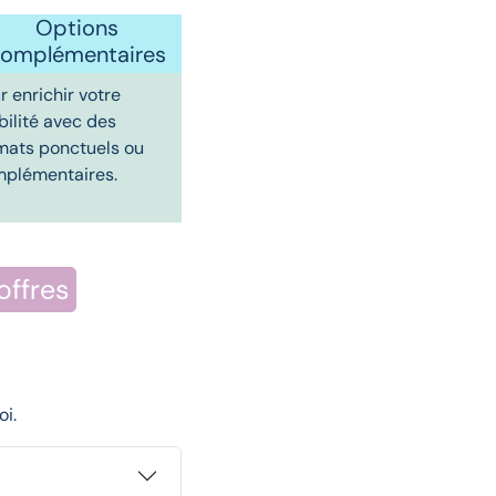
Options
omplémentaires
r enrichir votre
ibilité avec des
mats ponctuels ou
plémentaires.
offres
oi.