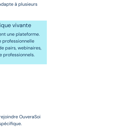
adapte à plusieurs
ique vivante
ent une plateforme.
 professionnelle
de pairs, webinaires,
 professionnels.
z rejoindre OuveraSoi
spécifique.