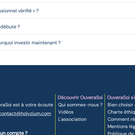
sionnel vérifié » ?
 débute ?
ourquoi investir maintenant ?
Découvrir OuveraSoi
OuveraSoi s
raSoi est à votre écoute
Qui sommes-nous ?
Bien choisir
Vidéos
Charte éthi
contact@holyzium.com
L'association
Comment réc
Mentions lé
 un compte ?
Politique de